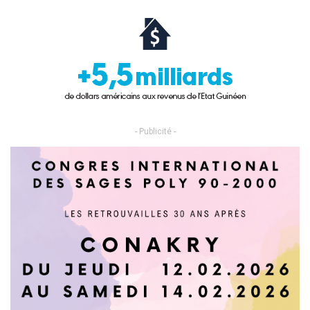
- Publicité -