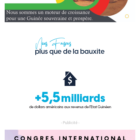
- Publicité -