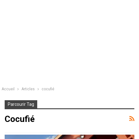
Accueil
Articles
cocufié
Parcourir Tag
Cocufié