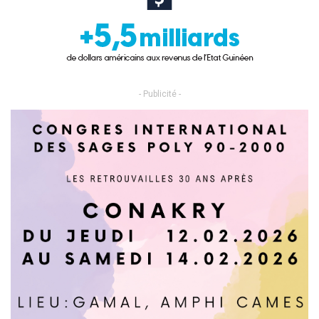
- Publicité -