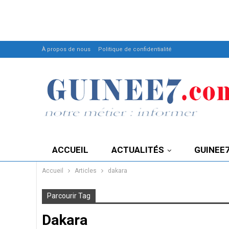
À propos de nous
Politique de confidentialité
ACCUEIL
ACTUALITÉS
GUINEE
Accueil
Articles
dakara
Parcourir Tag
Dakara