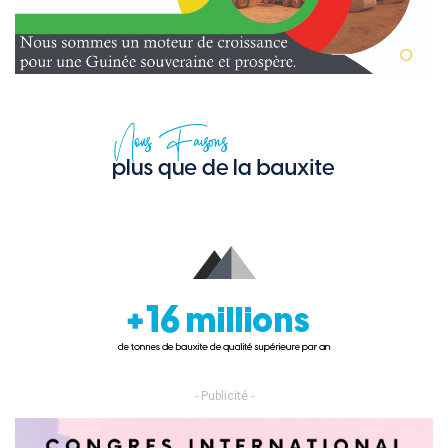
- Publicité -