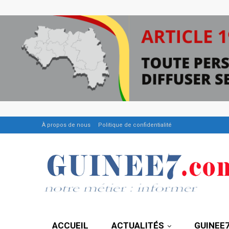
À propos de nous
Politique de confidentialité
ACCUEIL
ACTUALITÉS
GUINEE