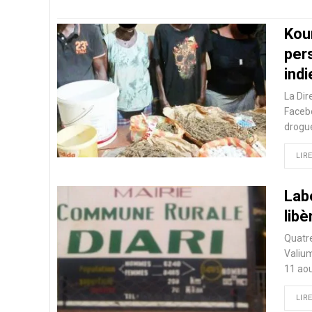
Kou
per
indi
La Dir
Facebo
drogu
LIRE
Labé
libè
Quatr
Valium
11 aou
LIRE