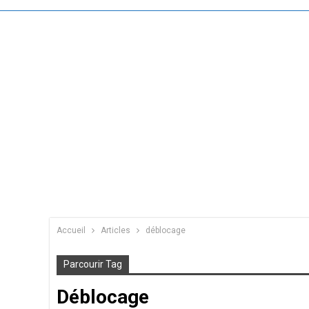
Accueil
Articles
déblocage
Parcourir Tag
Déblocage