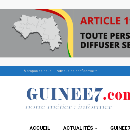
À propos de nous
Politique de confidentialité
ACCUEIL
ACTUALITÉS
GUINEE