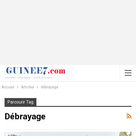
Accueil
Articles
débrayage
Parcourir Tag
Débrayage