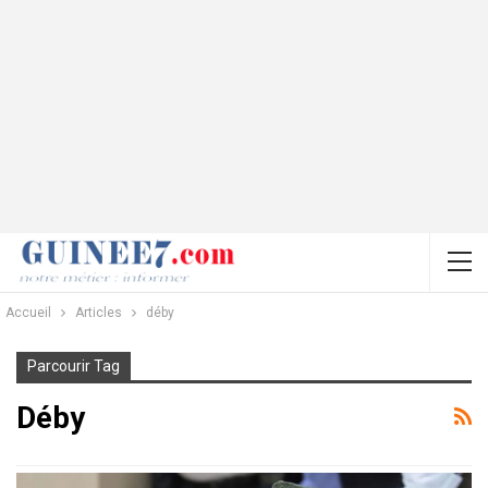
Accueil
Articles
déby
Parcourir Tag
Déby