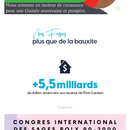
- Publicité -