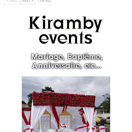
PREV
NEXT
1 De 452