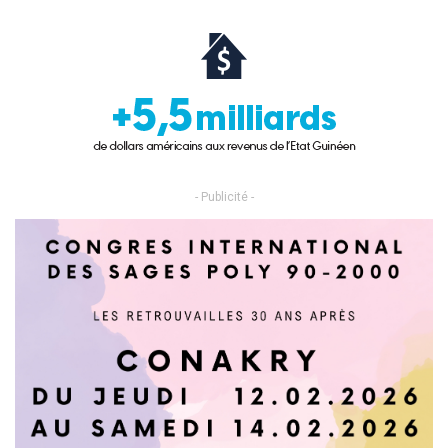
- Publicité -