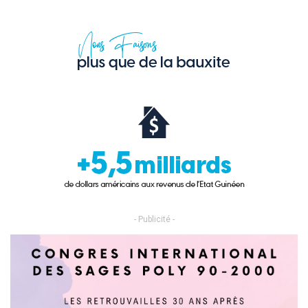
- Publicité -