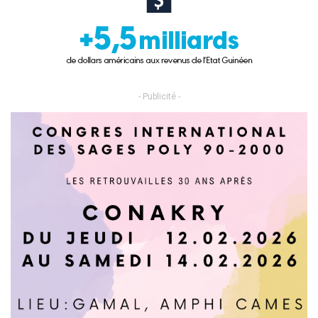
- Publicité -