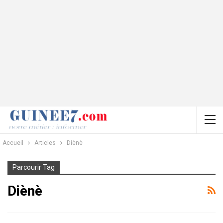
Accueil
Articles
Diènè
Parcourir Tag
Diènè