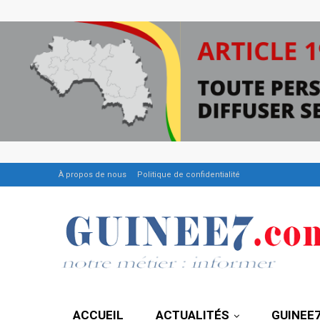
À propos de nous
Politique de confidentialité
ACCUEIL
ACTUALITÉS
GUINEE