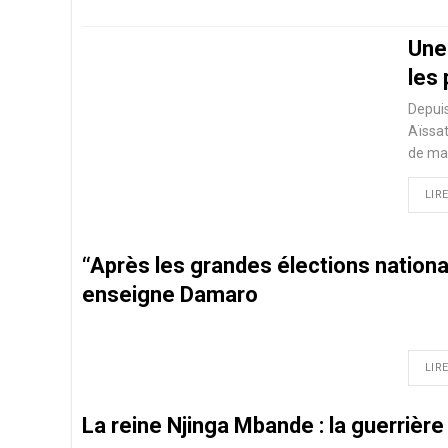
Une
les
Depuis
Aïssat
de mal
LIRE
‘‘Après les grandes élections nation
enseigne Damaro
LIRE
La reine Njinga Mbande : la guerrièr