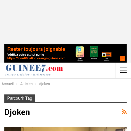
Accueil
Articles
djoken
Parcourir Tag
Djoken