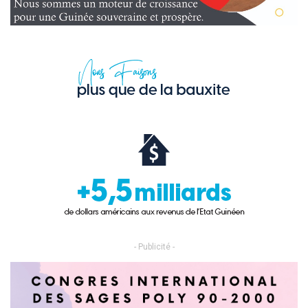
- Publicité -