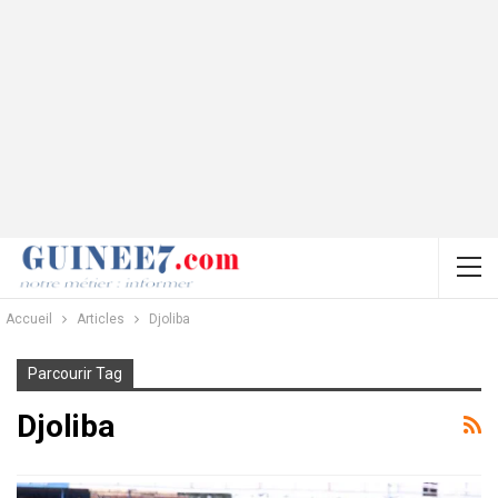
Accueil
Articles
Djoliba
Parcourir Tag
Djoliba