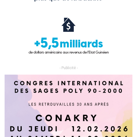
- Publicité -