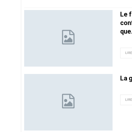
Le f
conf
que
LIRE
La 
LIRE