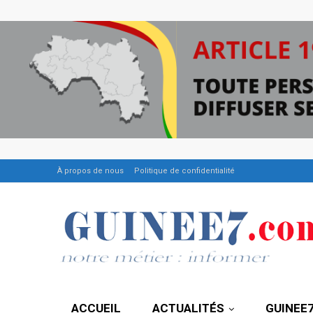
À propos de nous
Politique de confidentialité
ACCUEIL
ACTUALITÉS
GUINEE