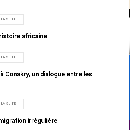
 LA SUITE...
istoire africaine
 LA SUITE...
à Conakry, un dialogue entre les
 LA SUITE...
migration irrégulière