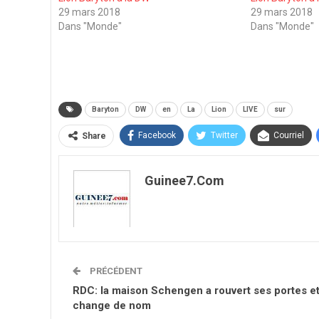
29 mars 2018
29 mars 2018
Dans "Monde"
Dans "Monde"
Baryton
DW
en
La
Lion
LIVE
sur
Facebook
Twitter
Courriel
Share
Guinee7.com
PRÉCÉDENT
RDC: la maison Schengen a rouvert ses portes e
change de nom