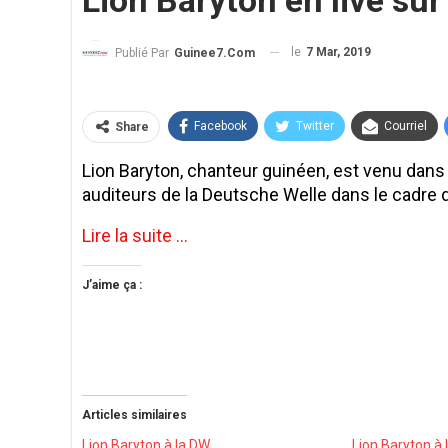
Lion Baryton en live sur
le
7 Mar, 2019
Publié Par
Guinee7.com
Facebook
Twitter
Courriel
Share
Lion Baryton, chanteur guinéen, est venu dans 
auditeurs de la Deutsche Welle dans le cadre d
Lire la suite …
J’aime ça :
Articles similaires
Lion Baryton à la DW
Lion Baryton à