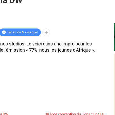
 la DW
Facebook Messenger
nos studios. Le voici dans une impro pour les
e l’émission « 77%, nous les jeunes d’Afrique ».
 la DW
38 ème convention du Lions club/ Le