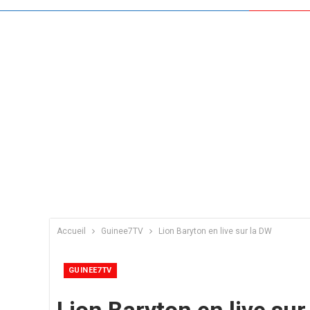
Accueil
Guinee7TV
Lion Baryton en live sur la DW
GUINEE7TV