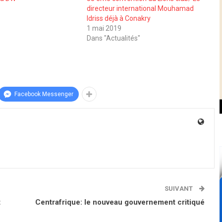
directeur international Mouhamad
Idriss déjà à Conakry
1 mai 2019
Dans "Actualités"
Facebook Messenger
SUIVANT
t
Centrafrique: le nouveau gouvernement critiqué