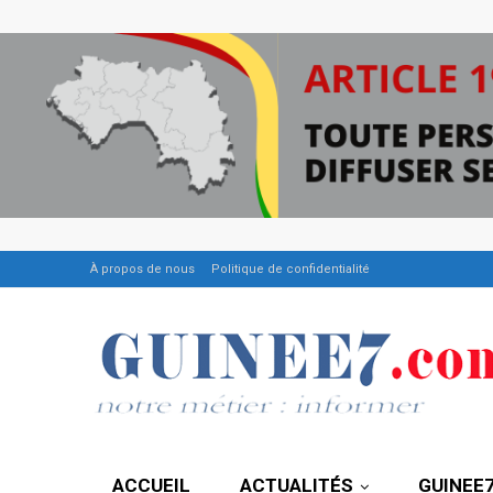
À propos de nous
Politique de confidentialité
ACCUEIL
ACTUALITÉS
GUINEE