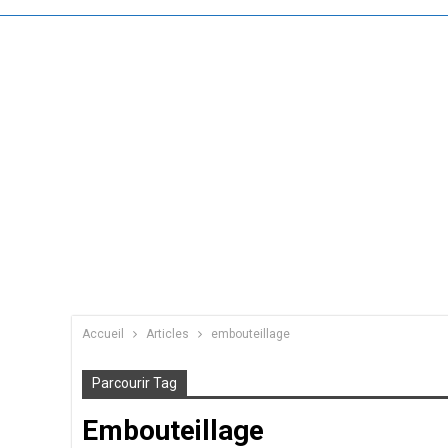
Accueil
Articles
embouteillage
Parcourir Tag
Embouteillage