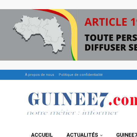
À propos de nous
Politique de confidentialité
ACCUEIL
ACTUALITÉS
GUINEE