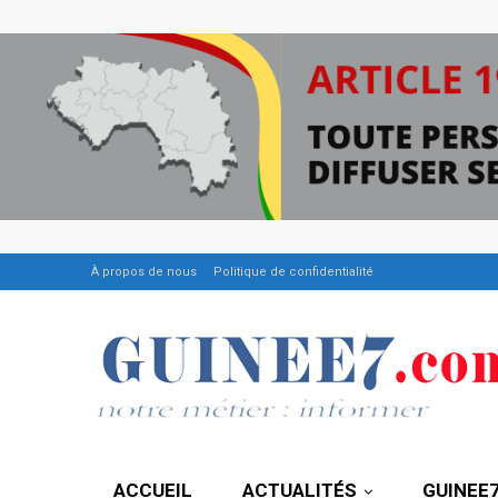
À propos de nous
Politique de confidentialité
ACCUEIL
ACTUALITÉS
GUINEE