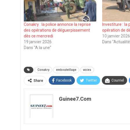
Conakry : la police annonce la reprise
Investiture : la
des opérations de déguerpissement
opération de 
dès ce mercredi
10 janvier 202
19 janvier 2026
Dans "Actualité
Dans "A la une"
Conakry
embouteillage
voies
Facebook
Twitter
Courriel
Share
Guinee7.com