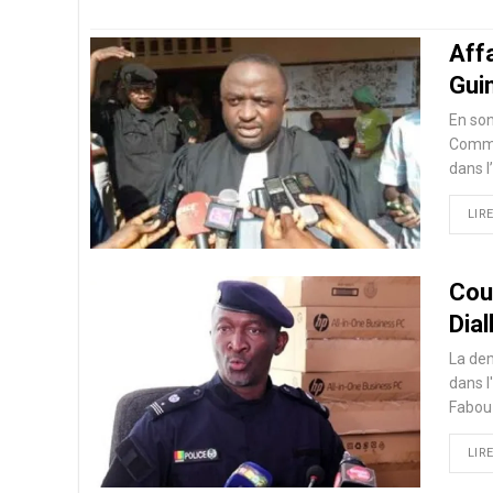
Aff
Gui
En son
Commu
dans l
LIRE
Cou
Dia
La dem
dans l
Fabou 
LIRE