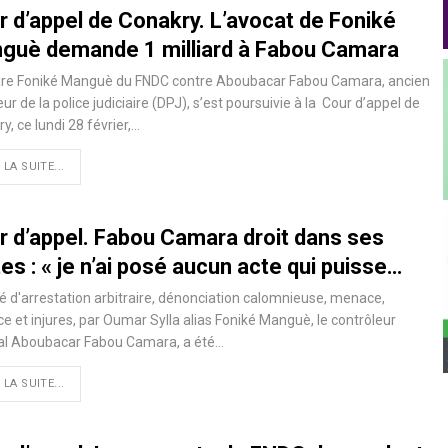
r d’appel de Conakry. L’avocat de Foniké
guè demande 1 milliard à Fabou Camara
aire Foniké Manguè du FNDC contre Aboubacar Fabou Camara, ancien
eur de la police judiciaire (DPJ), s’est poursuivie à la Cour d’appel de
y, ce lundi 28 février,…
 LA SUITE...
r d’appel. Fabou Camara droit dans ses
es : « je n’ai posé aucun acte qui puisse…
 d'arrestation arbitraire, dénonciation calomnieuse, menace,
ce et injures, par Oumar Sylla alias Foniké Manguè, le contrôleur
al Aboubacar Fabou Camara, a été…
 LA SUITE...