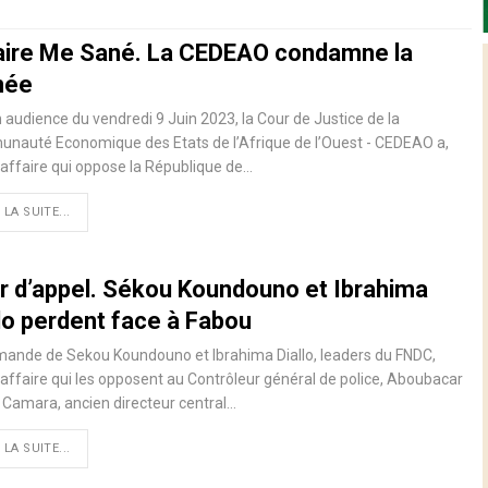
aire Me Sané. La CEDEAO condamne la
née
 audience du vendredi 9 Juin 2023, la Cour de Justice de la
nauté Economique des Etats de l’Afrique de l’Ouest - CEDEAO a,
’affaire qui oppose la République de…
 LA SUITE...
r d’appel. Sékou Koundouno et Ibrahima
llo perdent face à Fabou
ande de Sekou Koundouno et Ibrahima Diallo, leaders du FNDC,
'affaire qui les opposent au Contrôleur général de police, Aboubacar
Camara, ancien directeur central…
 LA SUITE...