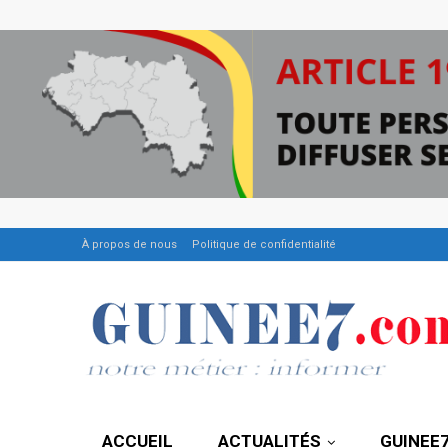
À propos de nous
Politique de confidentialité
ACCUEIL
ACTUALITÉS
GUINEE