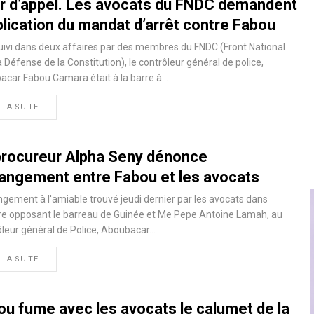
r d’appel. Les avocats du FNDC demandent
plication du mandat d’arrêt contre Fabou
ivi dans deux affaires par des membres du FNDC (Front National
a Défense de la Constitution), le contrôleur général de police,
car Fabou Camara était à la barre à…
 LA SUITE...
procureur Alpha Seny dénonce
rrangement entre Fabou et les avocats
ngement à l'amiable trouvé jeudi dernier par les avocats dans
ire opposant le barreau de Guinée et Me Pepe Antoine Lamah, au
leur général de Police, Aboubacar…
 LA SUITE...
ou fume avec les avocats le calumet de la