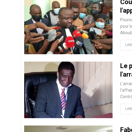
Cou
l’ap
Poursu
pour l
Abouba
LIRE
Le 
l’a
L'arra
l'affa
Contrô
LIRE
Fab