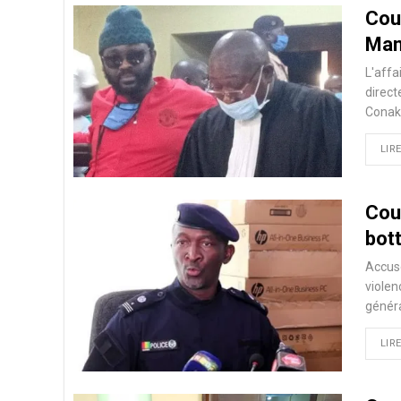
Cou
Man
L'aff
direct
Conakr
LIRE
Cou
bott
Accusé
violen
génér
LIRE