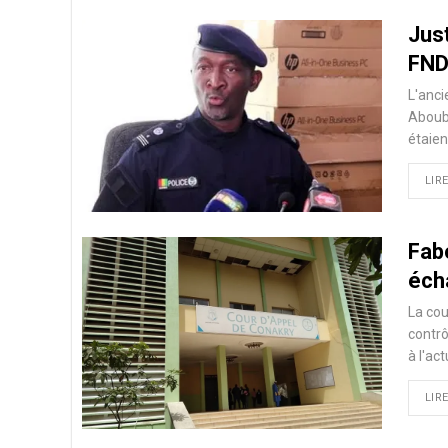
Just
FN
L'anci
Aboub
étaien
LIRE
Fabo
éch
La cou
contrô
à l'ac
LIRE