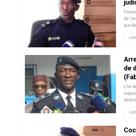
judi
Poursu
de l'a
aux li
LIRE
Arre
de 
(Fa
L'un d
respon
détent
LIRE
Coc