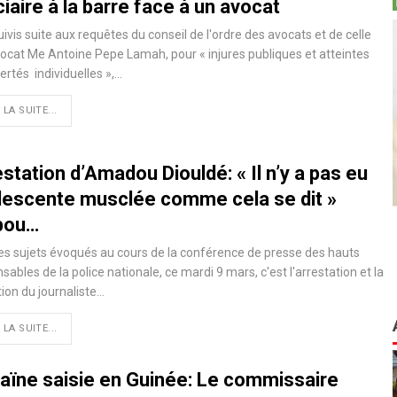
ciaire à la barre face à un avocat
ivis suite aux requêtes du conseil de l'ordre des avocats et de celle
vocat Me Antoine Pepe Lamah, pour « injures publiques et atteintes
bertés individuelles »,…
 LA SUITE...
station d’Amadou Diouldé: « Il n’y a pas eu
descente musclée comme cela se dit »
bou…
es sujets évoqués au cours de la conférence de presse des hauts
sables de la police nationale, ce mardi 9 mars, c'est l'arrestation et la
ion du journaliste
…
 LA SUITE...
aïne saisie en Guinée: Le commissaire