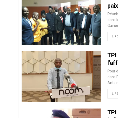
paix
Réunis
dans l
Guiné
LIRE
TPI
l’a
Pour d
dans l
Antoi
LIRE
TPI 