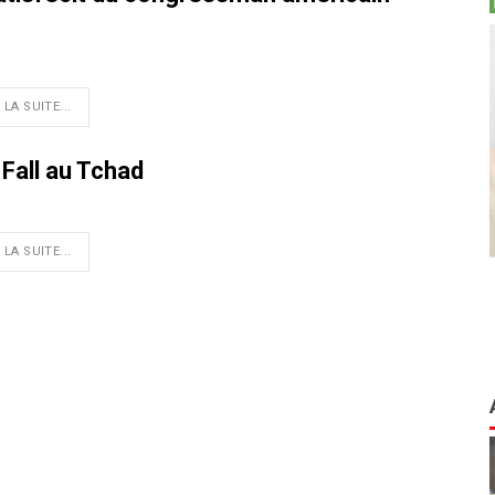
 LA SUITE...
 Fall au Tchad
 LA SUITE...