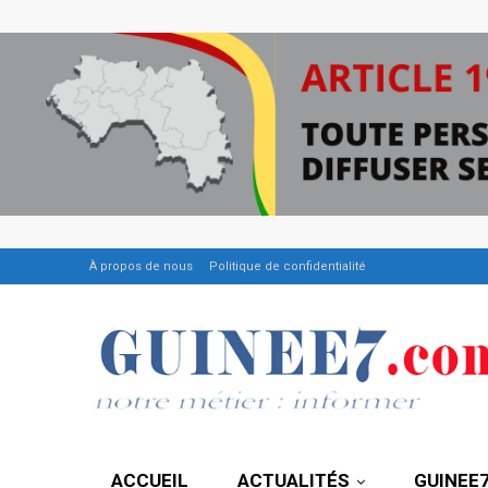
À propos de nous
Politique de confidentialité
ACCUEIL
ACTUALITÉS
GUINEE