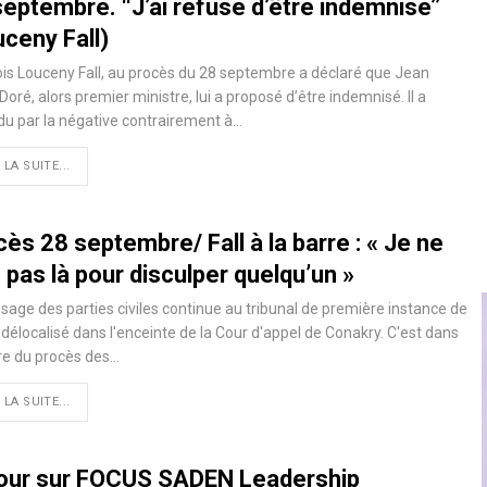
eptembre. ‘‘J’ai refusé d’être indemnisé’’
ceny Fall)
is Louceny Fall, au procès du 28 septembre a déclaré que Jean
Doré, alors premier ministre, lui a proposé d’être indemnisé. Il a
u par la négative contrairement à…
 LA SUITE...
ès 28 septembre/ Fall à la barre : « Je ne
 pas là pour disculper quelqu’un »
sage des parties civiles continue au tribunal de première instance de
 délocalisé dans l'enceinte de la Cour d'appel de Conakry. C'est dans
re du procès des…
 LA SUITE...
our sur FOCUS SADEN Leadership