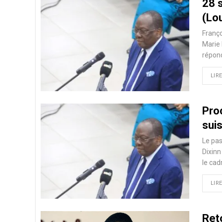
28 s
(Lou
Franço
Marie 
répond
LIRE
Proc
suis
Le pas
Dixinn
le cad
LIRE
Ret