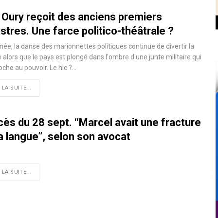
 Oury reçoit des anciens premiers
stres. Une farce politico-théâtrale ?
née, la danse des marionnettes politiques continue de divertir la
e alors que le pays est plongé dans l'ombre d'une junte militaire qui
oche au pouvoir. Le hic ?…
 LA SUITE...
ès du 28 sept. ‘‘Marcel avait une fracture
a langue’’, selon son avocat
 LA SUITE...