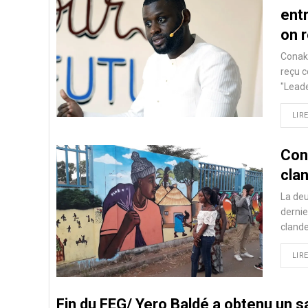
entr
on 
Conakr
reçu c
"Lead
LIRE
Cona
cla
La deu
dernie
clande
LIRE
Fin du FEG/ Yero Baldé a obtenu un 