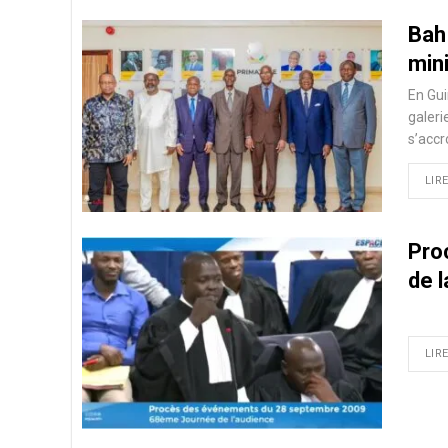
Bah
mini
En Gui
galeri
s’accr
LIRE
Proc
de l
LIRE