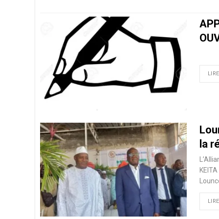
APP
OUV
LIRE
Lou
la r
L’Alli
KEITA 
Lounc
LIRE