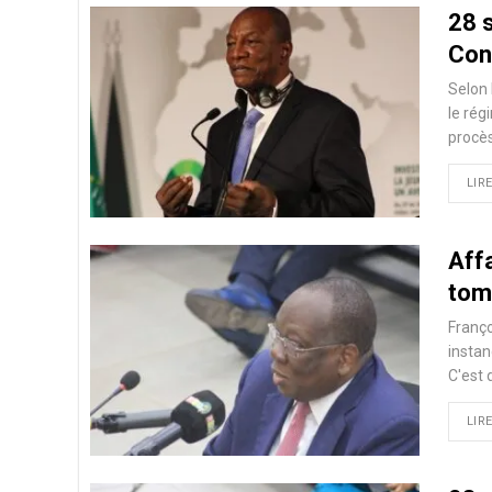
28 
Con
Selon 
le rég
procè
LIRE
Affa
tomb
Franço
instan
C'est 
LIRE