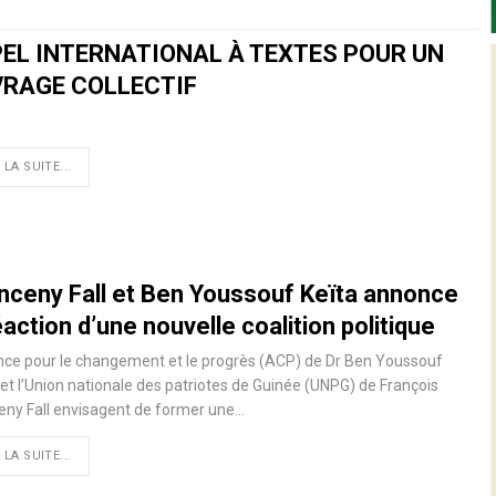
EL INTERNATIONAL À TEXTES POUR UN
RAGE COLLECTIF
 LA SUITE...
nceny Fall et Ben Youssouf Keïta annonce
éaction d’une nouvelle coalition politique
ance pour le changement et le progrès (ACP) de Dr Ben Youssouf
et l’Union nationale des patriotes de Guinée (UNPG) de François
eny Fall envisagent de former une…
 LA SUITE...