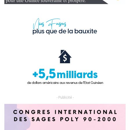
- Publicité -