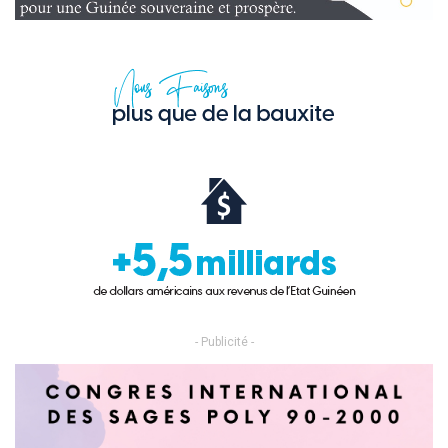
- Publicité -