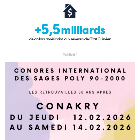
- Publicité -