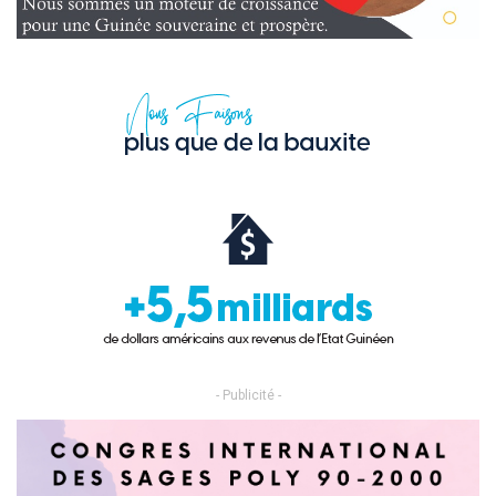
- Publicité -