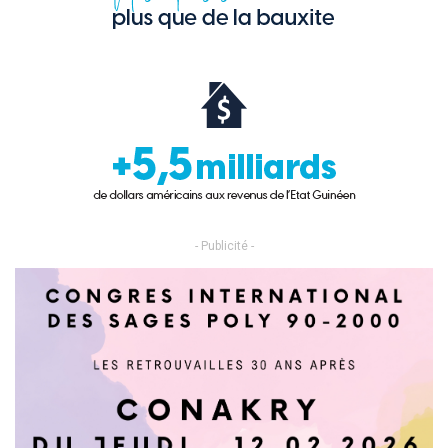
- Publicité -