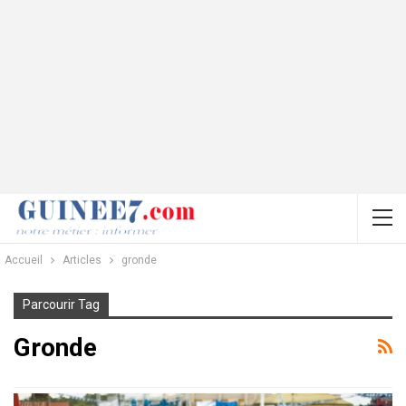
Accueil
Articles
gronde
Parcourir Tag
Gronde