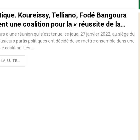
tique. Koureissy, Telliano, Fodé Bangoura
nt une coalition pour la « réussite de la…
rs d'une réunion qui s'est tenue, ce jeudi 27 janvier 2022, au siège du
lusieurs partis politiques ont décidé de se mettre ensemble dans une
le coalition. Les…
 LA SUITE...