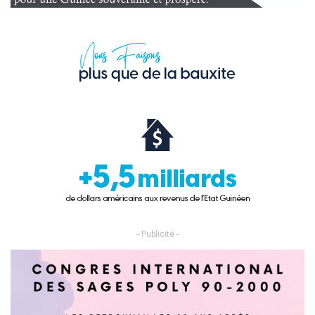
- Publicité -