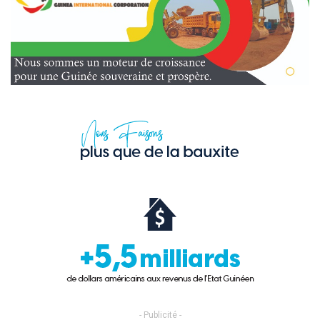
- Publicité -