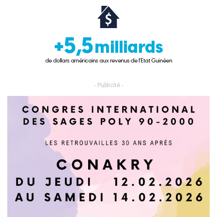
- Publicité -