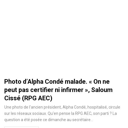
Photo d’Alpha Condé malade. « On ne
peut pas certifier ni infirmer », Saloum
Cissé (RPG AEC)
Une photo de l'ancien président, Alpha Condé, hospitalisé, circule
sur les réseaux sociaux. Qu'en pense la RPG AEC, son parti ? La
question a été posée ce dimanche au secrétaire…