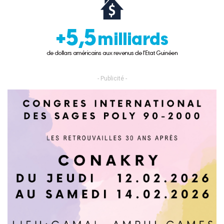
- Publicité -