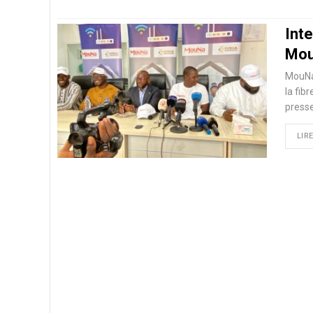
Inte
Mou
MouNa 
la fib
press
LIRE