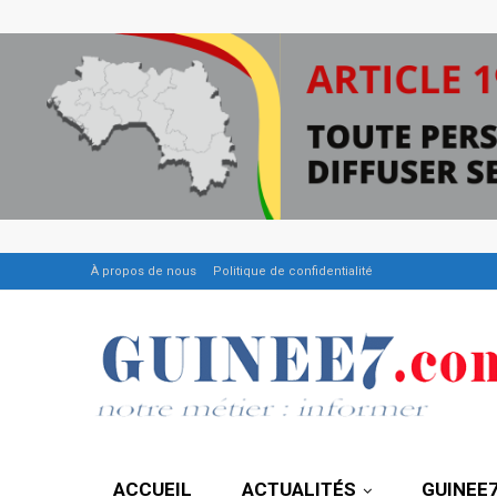
À propos de nous
Politique de confidentialité
ACCUEIL
ACTUALITÉS
GUINEE