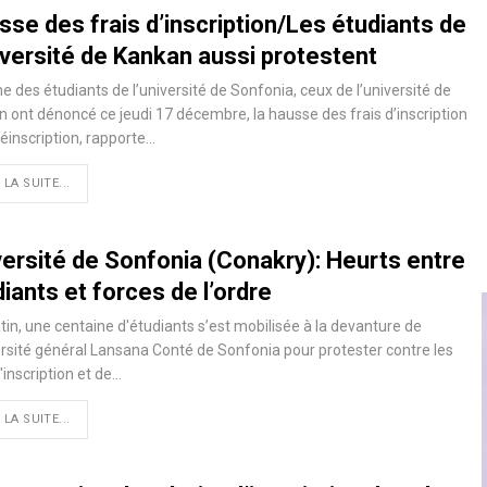
se des frais d’inscription/Les étudiants de
iversité de Kankan aussi protestent
des étudiants de l’université de Sonfonia, ceux de l’université de
 ont dénoncé ce jeudi 17 décembre, la hausse des frais d’inscription
réinscription, rapporte
…
 LA SUITE...
versité de Sonfonia (Conakry): Heurts entre
iants et forces de l’ordre
in, une centaine d'étudiants s’est mobilisée à la devanture de
ersité général Lansana Conté de Sonfonia pour protester contre les
d'inscription et de
…
 LA SUITE...