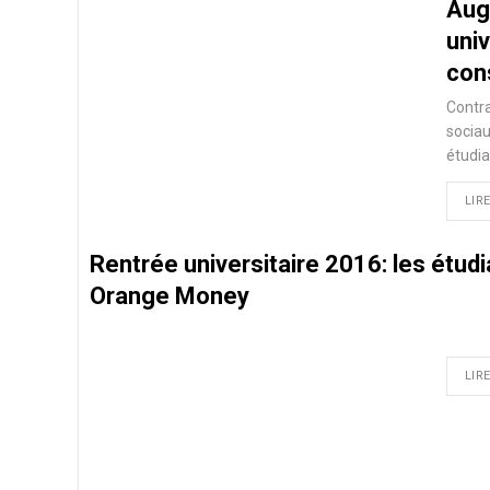
Aug
uni
con
Contra
sociau
étudia
LIRE
Rentrée universitaire 2016: les étudia
Orange Money
LIRE