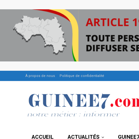
À propos de nous
Politique de confidentialité
ACCUEIL
ACTUALITÉS
GUINEE