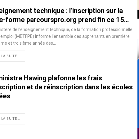
ignement technique : l’inscription sur la
te-forme parcourspro.org prend fin ce 15…
istère de l'enseignement technique, de la formation professionnelle
l'emploi (METFPE) informe l'ensemble des apprenants en première,
ème et troisième année des…
 LA SUITE...
inistre Hawing plafonne les frais
scription et de réinscription dans les écoles
vées
 LA SUITE...