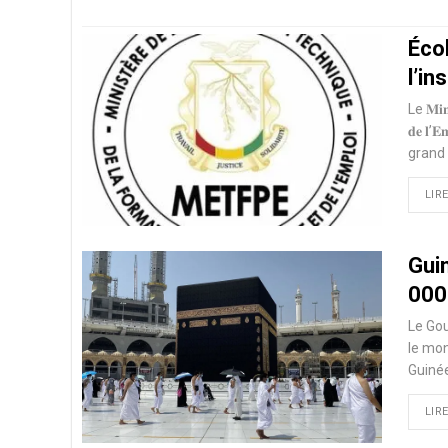
Éco
l’in
Le 𝐌𝐢𝐧𝐢
𝐝𝐞 𝐥
grand 
LIRE
Guin
000 
Le Gou
le mon
Guinée
LIRE