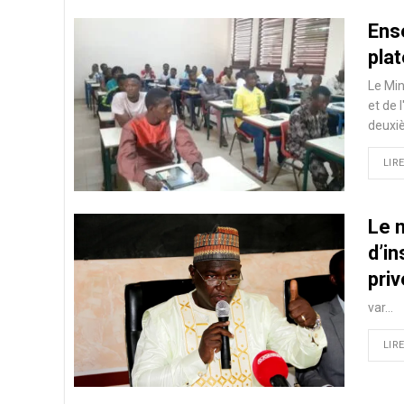
Ense
pla
Le Min
et de 
deuxi
LIRE
Le m
d’in
pri
var…
LIRE