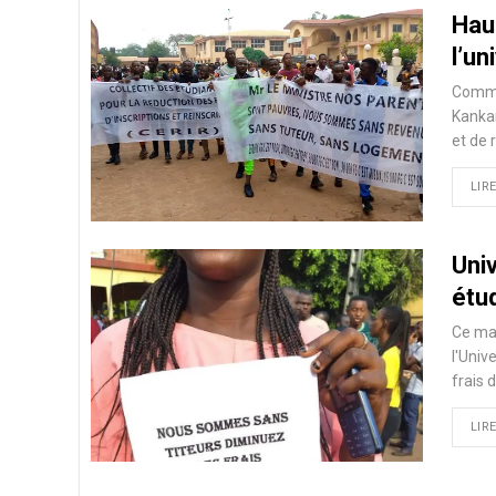
Haus
l’un
Comme 
Kankan
et de 
LIRE
Uni
étud
Ce mat
l'Univ
frais 
LIRE