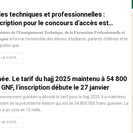
les techniques et professionnelles :
scription pour le concours d’accès est…
𝐭𝐞𝐫𝐞 𝐝𝐞 𝐥’𝐄𝐧𝐬𝐞𝐢𝐠𝐧𝐞𝐦𝐞𝐧𝐭 𝐓𝐞𝐜𝐡𝐧𝐢𝐪𝐮𝐞, 𝐝𝐞 𝐥𝐚 𝐅𝐨𝐫𝐦𝐚𝐭𝐢𝐨𝐧 𝐏𝐫𝐨𝐟𝐞𝐬𝐬𝐢𝐨𝐧𝐧𝐞𝐥𝐥𝐞 𝐞𝐭
’𝐄𝐦𝐩𝐥𝐨𝐢 informe l’ensemble des élèves, étudiants, parents d’élèves et le
public que…
 LA SUITE...
ée. Le tarif du hajj 2025 maintenu à 54 800
GNF, l’inscription débute le 27 janvier
vernement guinéen a dévoilé le tarif pour le hajj 2025. Il a maintenu
tant de la précédente édition qui est de 54 800 000 franc guinéen. La
 a un cota de 10 mille…
 LA SUITE...