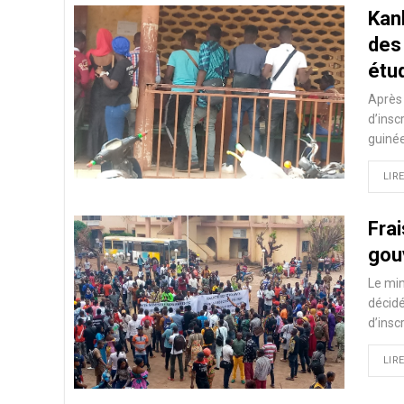
Kan
des 
étu
Après 
d’insc
guinée
LIRE
Frai
gou
Le min
décidé
d’insc
LIRE