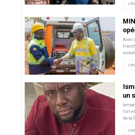
LIRE
MIN
opér
Avec 
franch
invest
LIRE
Ism
un 
Ismaël
fort e
de la 
LIRE