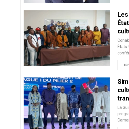
Les
Éta
cul
Conakr
États-
confér
LIRE
Sim
cult
tra
La Gui
progr
Camara