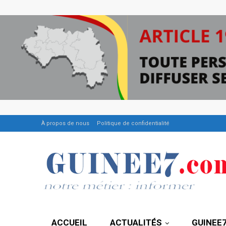
À propos de nous
Politique de confidentialité
ACCUEIL
ACTUALITÉS
GUINEE