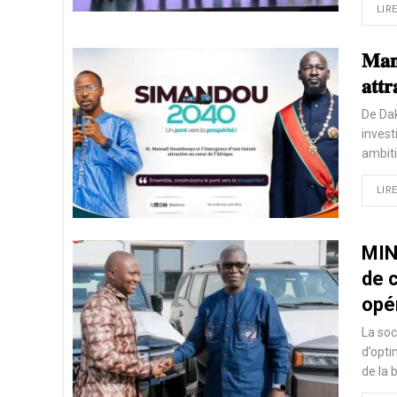
LIRE
𝐌𝐚𝐦
𝐚𝐭𝐭
De Dak
invest
ambiti
LIRE
MIN
de 
opé
La soc
d’opti
de la 