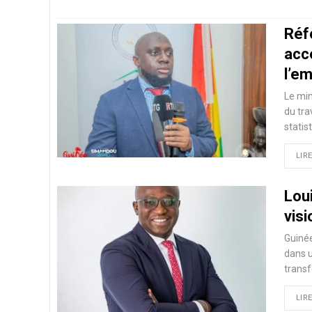
Réf
acc
l’e
Le mi
du tra
statis
LIRE
Lou
visi
Guinée
dans u
transf
LIRE