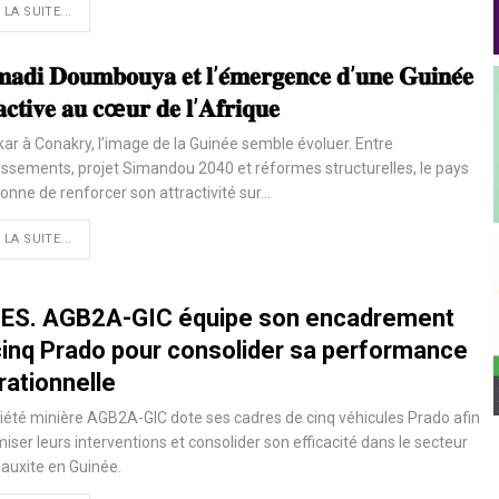
 LA SUITE...
𝐝𝐢 𝐃𝐨𝐮𝐦𝐛𝐨𝐮𝐲𝐚 𝐞𝐭 𝐥’𝐞́𝐦𝐞𝐫𝐠𝐞𝐧𝐜𝐞 𝐝’𝐮𝐧𝐞 𝐆𝐮𝐢𝐧𝐞́𝐞
𝐚𝐜𝐭𝐢𝐯𝐞 𝐚𝐮 𝐜œ𝐮𝐫 𝐝𝐞 𝐥’𝐀𝐟𝐫𝐢𝐪𝐮𝐞
ar à Conakry, l’image de la Guinée semble évoluer. Entre
issements, projet Simandou 2040 et réformes structurelles, le pays
onne de renforcer son attractivité sur…
 LA SUITE...
ES. AGB2A-GIC équipe son encadrement
cinq Prado pour consolider sa performance
rationnelle
iété minière AGB2A-GIC dote ses cadres de cinq véhicules Prado afin
miser leurs interventions et consolider son efficacité dans le secteur
bauxite en Guinée.