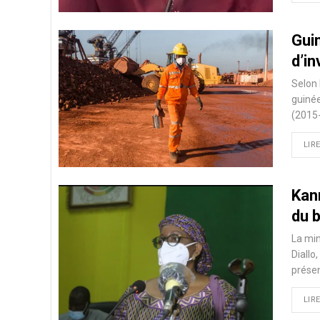
Gui
d’i
Selon 
guinée
(2015-
LIRE
Kan
du 
La mi
Diallo
présen
LIRE