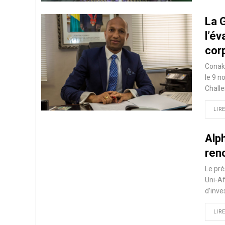
La 
l’év
cor
Conakr
le 9 
Challe
LIRE
Alph
ren
Le pr
Uni-Af
d’inve
LIRE