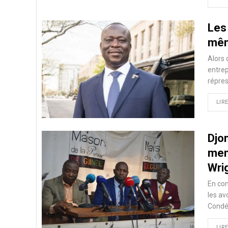
Les 
mêm
Alors 
entrep
répre
LIRE
Djo
men
Wri
En con
les av
Condé,
LIRE