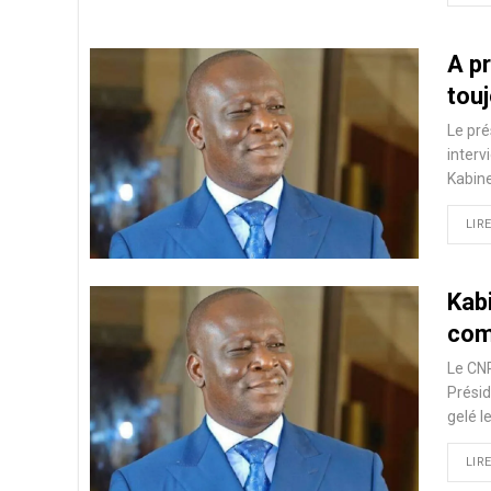
A p
touj
Le pré
interv
Kabine
LIRE
Kabi
com
Le CNR
Présid
gelé 
LIRE