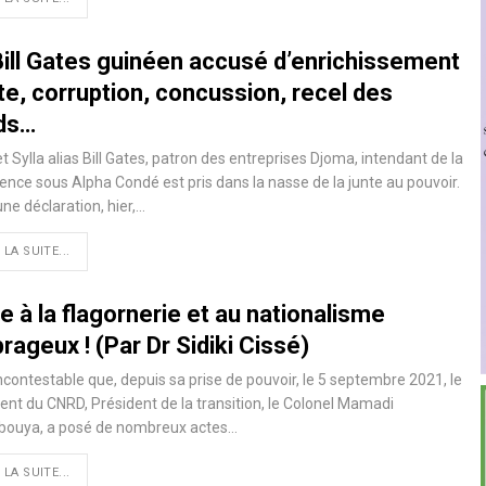
Bill Gates guinéen accusé d’enrichissement
cite, corruption, concussion, recel des
ds…
t Sylla alias Bill Gates, patron des entreprises Djoma, intendant de la
ence sous Alpha Condé est pris dans la nasse de la junte au pouvoir.
ne déclaration, hier,…
 LA SUITE...
e à la flagornerie et au nationalisme
ageux ! (Par Dr Sidiki Cissé)
 Incontestable que, depuis sa prise de pouvoir, le 5 septembre 2021, le
ent du CNRD, Président de la transition, le Colonel Mamadi
ouya, a posé de nombreux actes…
 LA SUITE...