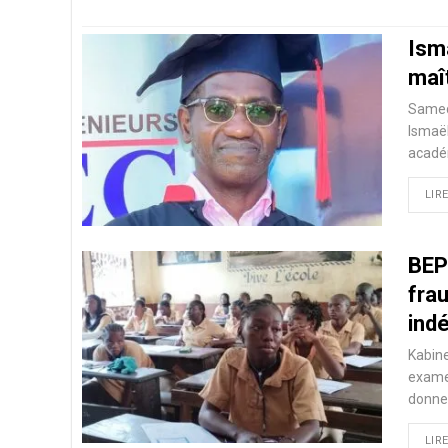
Ism
maî
Samedi
Ismaë
académ
LIRE
BEPC
fra
ind
Kabine
examen
donner
LIRE