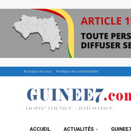
À propos de nous
Politique de confidentialité
ACCUEIL
ACTUALITÉS
GUINEE