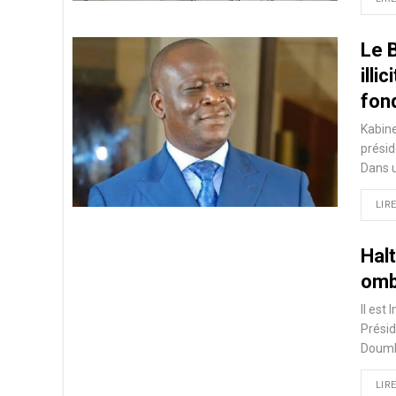
Le 
illi
fon
Kabine
présid
Dans u
LIRE
Halt
ombr
Il est
Présid
Doumb
LIRE