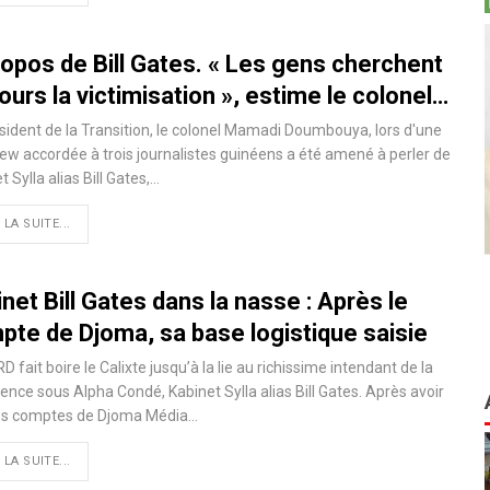
ropos de Bill Gates. « Les gens cherchent
ours la victimisation », estime le colonel…
sident de la Transition, le colonel Mamadi Doumbouya, lors d'une
iew accordée à trois journalistes guinéens a été amené à perler de
t Sylla alias Bill Gates,…
 LA SUITE...
net Bill Gates dans la nasse : Après le
pte de Djoma, sa base logistique saisie
D fait boire le Calixte jusqu’à la lie au richissime intendant de la
ence sous Alpha Condé, Kabinet Sylla alias Bill Gates. Après avoir
les comptes de Djoma Média…
 LA SUITE...