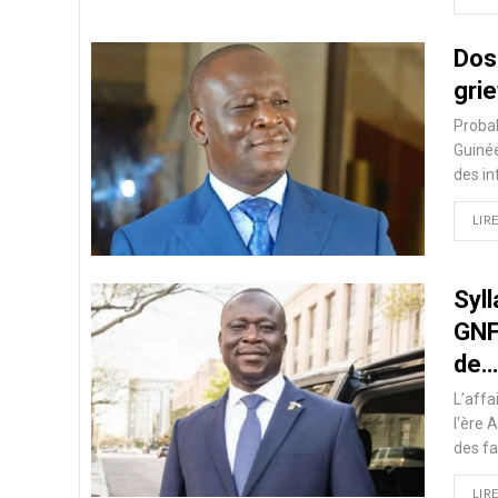
Dos
grie
Probab
Guinée
des i
LIRE
Syll
GNF 
de…
L’affa
l'ère 
des f
LIRE