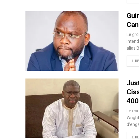
Gui
Can
Le gro
intend
alias 
LIRE
Just
Cis
40
Le min
Wright
d'enga
LIRE