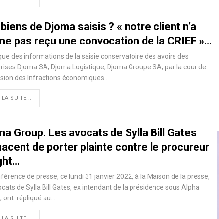
biens de Djoma saisis ? « notre client n’a
e pas reçu une convocation de la CRIEF »…
que des informations de la saisie conservatoire des avoirs des
rises Djoma SA, Djoma Logistique, Djoma Groupe SA, par la cour de
ssion des Infractions économiques…
 LA SUITE...
ma Group. Les avocats de Sylla Bill Gates
acent de porter plainte contre le procureur
ght…
férence de presse, ce lundi 31 janvier 2022, à la Maison de la presse,
ocats de Sylla Bill Gates, ex intendant de la présidence sous Alpha
 ont répliqué au…
 LA SUITE...