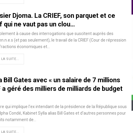
sier Djoma. La CRIEF, son parquet et ce
f qui ne vaut pas un clou…
lement à cause des interrogations que suscitent auprès des
n.n.e.s (et pas seulement), le travail de la CRIEF (Cour de répression
nfractions économiques et…
 LA SUITE...
a Bill Gates avec « un salaire de 7 millions
a géré des milliers de milliards de budget
ire qui implique l'ex intendant de la présidence de la République sous
Alpha Condé, Kabinet Sylla alias Bill Gates et d'autres personnes pour
aits notamment de…
 LA SUITE...