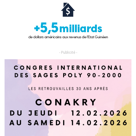
- Publicité -