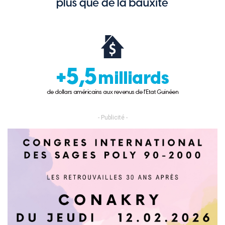
- Publicité -