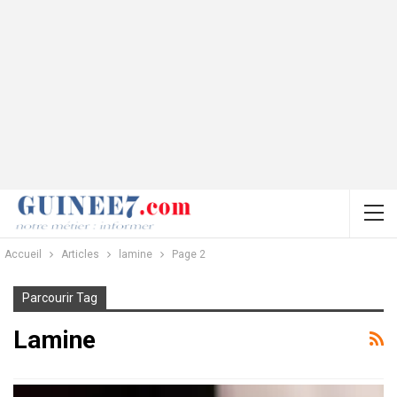
Accueil
Articles
lamine
Page 2
Parcourir Tag
Lamine