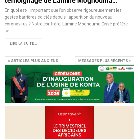
témoignage de Lamine Mognouma…
En quoi est-il important que l’on observe rigoureusement les
gestes barrières édictés depuis l’apparition du nouveau
coronavirus ? Notre confrère, Lamine Mognouma Cissé préfère
se
…
LIRE LA SUITE...
ARTICLES PLUS ANCIENS
MESSAGES PLUS RÉCENTS