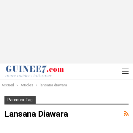
Accueil
Articles
lansana diawara
Parcourir Tag
Lansana Diawara