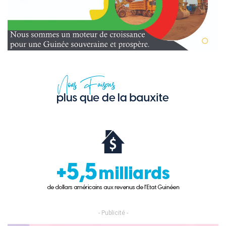
- Publicité -