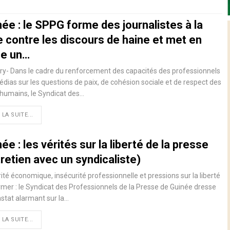
ée : le SPPG forme des journalistes à la
e contre les discours de haine et met en
ce un…
y- Dans le cadre du renforcement des capacités des professionnels
dias sur les questions de paix, de cohésion sociale et de respect des
 humains, le Syndicat des…
 LA SUITE...
ée : les vérités sur la liberté de la presse
retien avec un syndicaliste)
ité économique, insécurité professionnelle et pressions sur la liberté
rmer : le Syndicat des Professionnels de la Presse de Guinée dresse
stat alarmant sur la…
 LA SUITE...