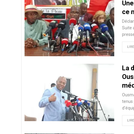
Une
ce 
Déclar
Suite
presse
LIRE
La 
Ous
méd
Ousman
tenus 
d'équi
LIRE