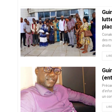
Guin
lutt
pla
Conakr
des mé
droits
LIRE
Guin
(ent
Précar
d’info
un con
LIRE