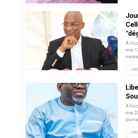
Jour
Cell
“dé
À l’oc
mai, C
média
LIRE
Lib
Sou
À l’oc
mai 2
journa
LIRE