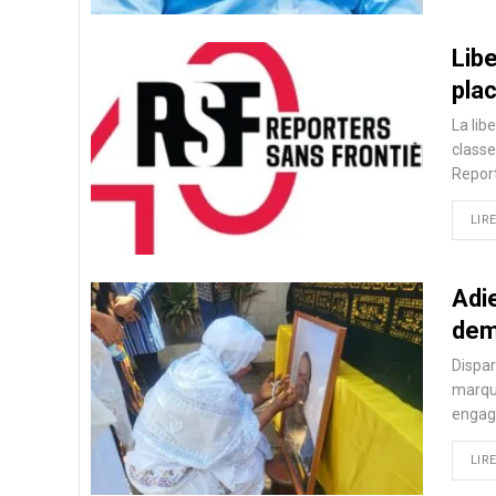
Libe
pla
La lib
classe
Report
LIRE
Adie
dem
Dispar
marqua
engagé
LIRE