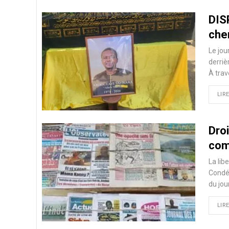
DIS
cher
Le jou
derriè
À trav
LIRE
Droi
com
La lib
Condé 
du jou
LIRE