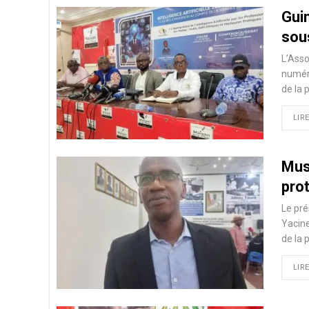
Gui
sous
L’Asso
numéri
de la 
LIRE
Muse
pro
Le pré
Yacine
de la 
LIRE