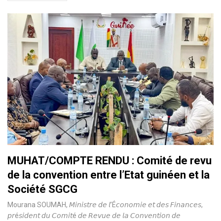
MUHAT/COMPTE RENDU : Comité de revu
de la convention entre l’Etat guinéen et la
Société SGCG
Mourana SOUMAH, 𝘔𝘪𝘯𝘪𝘴𝘵𝘳𝘦 𝘥𝘦 𝘭’É𝘤𝘰𝘯𝘰𝘮𝘪𝘦 𝘦𝘵 𝘥𝘦𝘴 𝘍𝘪𝘯𝘢𝘯𝘤𝘦𝘴,
𝘱𝘳é𝘴𝘪𝘥𝘦𝘯𝘵 𝘥𝘶 𝘊𝘰𝘮𝘪𝘵é 𝘥𝘦 𝘙𝘦𝘷𝘶𝘦 𝘥𝘦 𝘭𝘢 𝘊𝘰𝘯𝘷𝘦𝘯𝘵𝘪𝘰𝘯 𝘥𝘦