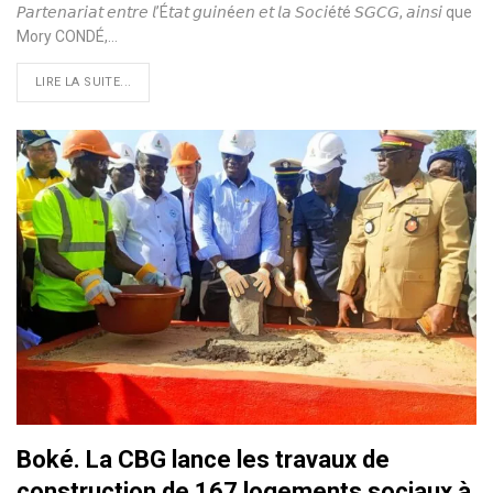
𝘗𝘢𝘳𝘵𝘦𝘯𝘢𝘳𝘪𝘢𝘵 𝘦𝘯𝘵𝘳𝘦 𝘭’É𝘵𝘢𝘵 𝘨𝘶𝘪𝘯é𝘦𝘯 𝘦𝘵 𝘭𝘢 𝘚𝘰𝘤𝘪é𝘵é 𝘚𝘎𝘊𝘎, 𝘢𝘪𝘯𝘴𝘪 que
Mory CONDÉ,…
LIRE LA SUITE...
Boké. La CBG lance les travaux de
construction de 167 logements sociaux à