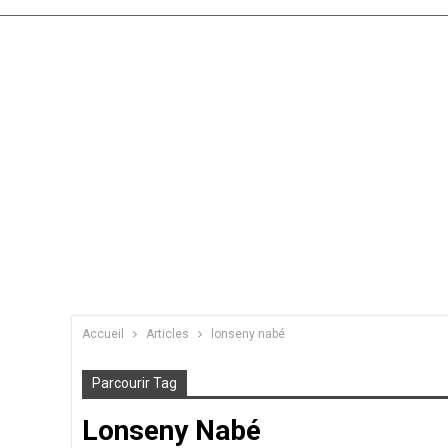
Accueil
Articles
lonseny nabé
Parcourir Tag
Lonseny Nabé