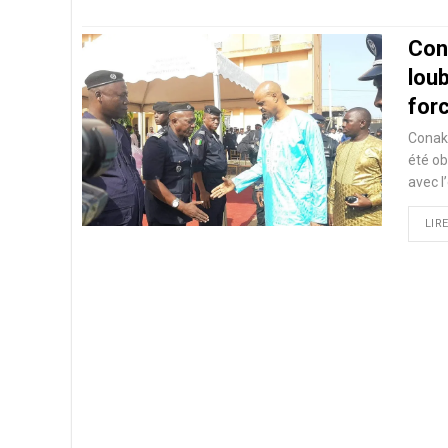
Con
loub
for
Conakr
été ob
avec l
LIRE