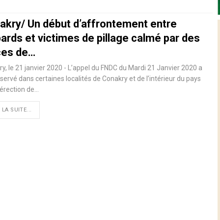
akry/ Un début d’affrontement entre
ards et victimes de pillage calmé par des
ces de…
y, le 21 janvier 2020 - L’appel du FNDC du Mardi 21 Janvier 2020 a
servé dans certaines localités de Conakry et de l’intérieur du pays
’érection de
…
 LA SUITE...