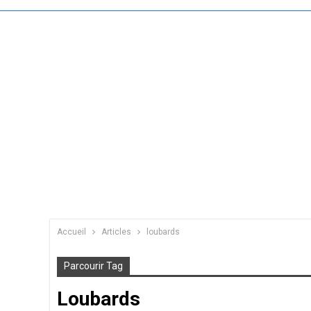
Accueil
Articles
loubards
Parcourir Tag
Loubards