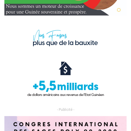
- Publicité -