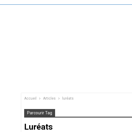
Accueil
Articles
luréats
Parcourir Tag
Luréats