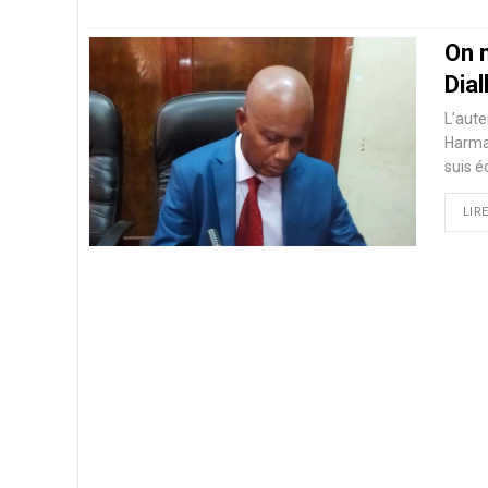
On 
Dial
L’aute
Harmat
suis é
LIRE